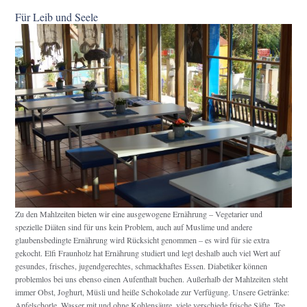
Für Leib und Seele
Zu den Mahlzeiten bieten wir eine ausgewogene Ernährung – Vegetarier und
spezielle Diäten sind für uns kein Problem, auch auf Muslime und andere
glaubensbedingte Ernährung wird Rücksicht genommen – es wird für sie extra
gekocht. Elfi Fraunholz hat Ernährung studiert und legt deshalb auch viel Wert auf
gesundes, frisches, jugendgerechtes, schmackhaftes Essen. Diabetiker können
problemlos bei uns ebenso einen Aufenthalt buchen. Außerhalb der Mahlzeiten steht
immer Obst, Joghurt, Müsli und heiße Schokolade zur Verfügung. Unsere Getränke:
Apfelschorle, Wasser mit und ohne Kohlensäure, viele verschiede frische Säfte, Tee