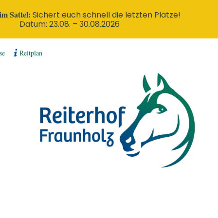
m Sattel:
Sichert euch schnell die letzten Plätze!
Datum: 23.08. – 30.08.2026
se
Reitplan