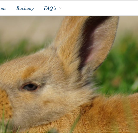
ine
Buchung
FAQ´s