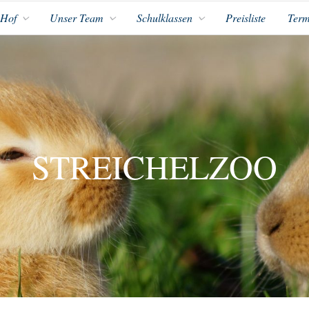
 Hof
Unser Team
Schulklassen
Preisliste
Term
STREICHELZOO