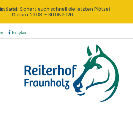
m Sattel:
Sichert euch schnell die letzten Plätze!
Datum: 23.08. – 30.08.2026
se
Reitplan