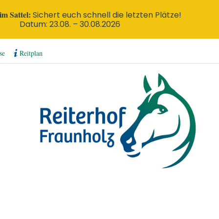
m Sattel:
Sichert euch schnell die letzten Plätze!
Datum: 23.08. – 30.08.2026
se
Reitplan