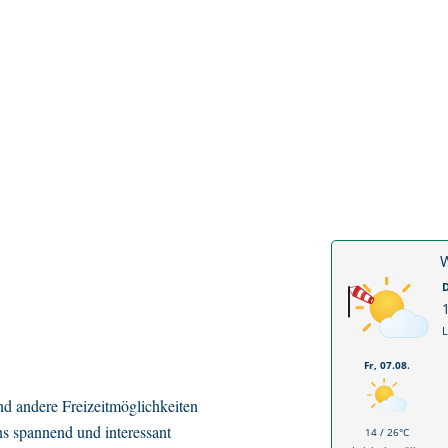
W
D
L
Fr, 07.08.
d andere Freizeitmöglichkeiten
ns spannend und interessant
14 / 26°C