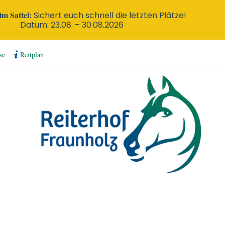
m Sattel:
Sichert euch schnell die letzten Plätze!
Datum: 23.08. – 30.08.2026
se
Reitplan