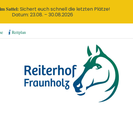
m Sattel:
Sichert euch schnell die letzten Plätze!
Datum: 23.08. – 30.08.2026
se
Reitplan