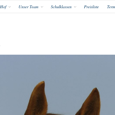
 Hof
Unser Team
Schulklassen
Preisliste
Term
y